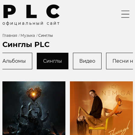
P
L
C
о
ф
и
ц
и
а
л
ь
н
ы
й
с
а
й
т
Главная
Музыка
Синглы
Синглы PLC
Альбомы
Синглы
Видео
Песни на