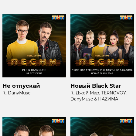
Не отпускай
Новый Black Star
ft. DanyMuse
ft. Джей Мар, TERNOVOY,
DanyMuse & НАZИМА