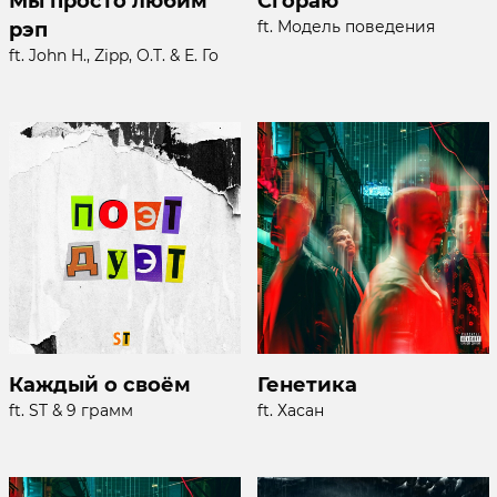
Мы просто любим
Сгораю
ft. Модель поведения
рэп
ft. John H., Zipp, O.T. & Е. Го
Каждый о своём
Генетика
ft. ST & 9 грамм
ft. Хасан