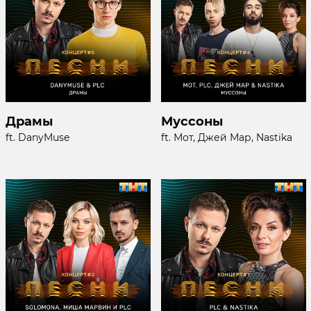
Драмы
Муссоны
ft. DanyMuse
ft. Мот, Джей Мар, Nastika