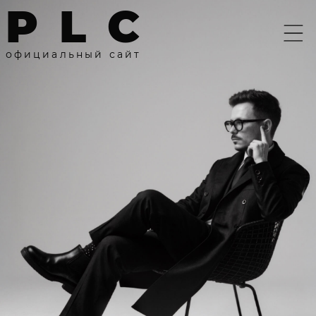
P
L
C
о
ф
и
ц
и
а
л
ь
н
ы
й
с
а
й
т