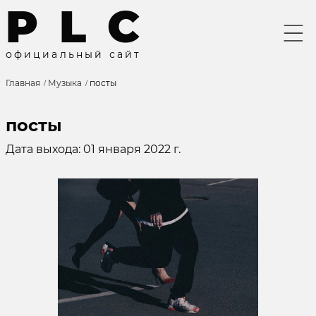
P
L
C
о
ф
и
ц
и
а
л
ь
н
ы
й
с
а
й
т
Главная
Музыка
посты
посты
Дата выхода: 01 января 2022 г.