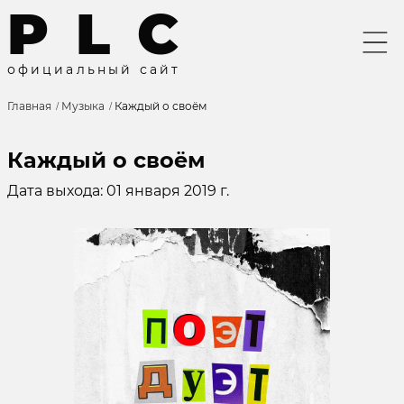
P
L
C
о
ф
и
ц
и
а
л
ь
н
ы
й
с
а
й
т
Главная
Музыка
Каждый о своём
Каждый о своём
Дата выхода: 01 января 2019 г.