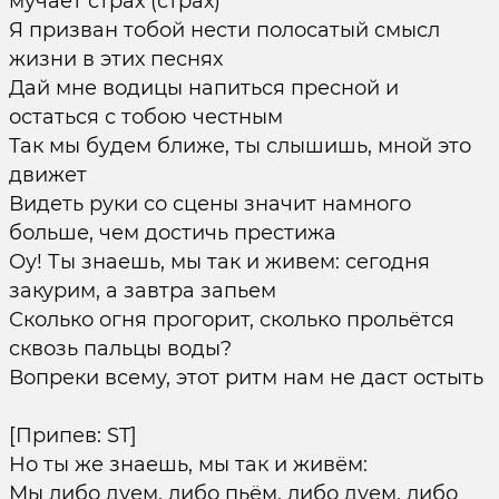
мучает страх (страх)
Я призван тобой нести полосатый смысл
жизни в этих песнях
Дай мне водицы напиться пресной и
остаться с тобою честным
Так мы будем ближе, ты слышишь, мной это
движет
Видеть руки со сцены значит намного
больше, чем достичь престижа
Оу! Ты знаешь, мы так и живем: сегодня
закурим, а завтра запьем
Сколько огня прогорит, сколько прольётся
сквозь пальцы воды?
Вопреки всему, этот ритм нам не даст остыть
[Припев: ST]
Но ты же знаешь, мы так и живём:
Мы либо дуем, либо пьём, либо дуем, либо