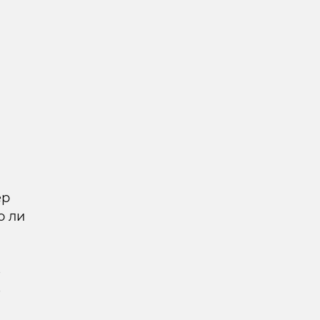
ер
о ли
е
е