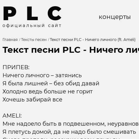
P
L
C
концерты
о
ф
и
ц
и
а
л
ь
н
ы
й
с
а
й
т
Главная
Тексты песен
Текст песни PLC - Ничего личного (ft. Ameli)
Текст песни PLC - Ничего лич
ПРИПЕВ:
Ничего личного – затянись
Я была лишней – без обид давай
Холодно ведь больше не горит
Хочешь забирай все
AMELI:
Мне надоело быть в подвешенном, неуравно
Я плетусь домой, да не надо было смешивать