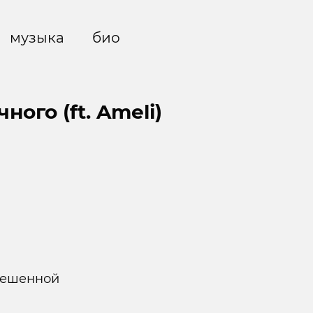
музыка
био
ного (ft. Ameli)
вешенной