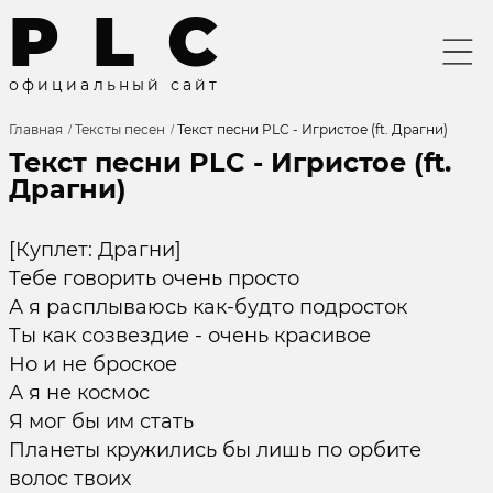
P
L
C
о
ф
и
ц
и
а
л
ь
н
ы
й
с
а
й
т
Главная
Тексты песен
Текст песни PLC - Игристое (ft. Драгни)
Текст песни PLC - Игристое (ft.
Драгни)
[Куплет: Драгни]
Тебе говорить очень просто
А я расплываюсь как-будто подросток
Ты как созвездие - очень красивое
Но и не броское
А я не космос
Я мог бы им стать
Планеты кружились бы лишь по орбите
волос твоих