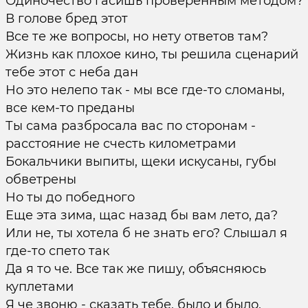
Одиночество гасишь проверенным методом?
В голове бред этот
Все те же вопросы, но нету ответов там?
Жизнь как плохое кино, ты решила сценарий
тебе этот с неба дан
Но это нелепо так - мы все где-то сломаны,
все кем-то преданы
Ты сама разбросала вас по сторонам -
расстояние не счесть километрами
Бокальчики выпиты, щеки искусаны, губы
обветрены
Но ты до победного
Еще эта зима, щас назад бы вам лето, да?
Или не, ты хотела б не знать его? Слышал я
где-то спето так
Да я то че. Все так же пишу, объясняюсь
куплетами
Я че звоню - сказать тебе, было и было,