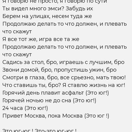
Я говорю не просто, я говорю по сути
Ты видел много эмси? Забудь их
Берем на улицах, несем туда же
Продолжаю делать то что должен, и плевать
что скажут
Я все тот же, игра все та же
Продолжаю делать то что должен, и плевать
что скажут
Садись за стол, бро, играешь с лучшим, бро
Звони домой, бро, пропустишь ужин, бро
Смотри в глаза, бро, все срьезно, мать твою!
Что ставишь ты, бро? Я ставлю жизнь на юг!
Горячий день плавит асфальт (Это юг!)
Горячей ночью не до сна (Это юг!)
24 часа (Это юг!)
Привет Москва, пока Москва (Это юг !)
Это юг-юг ! Это-это юг-юг !