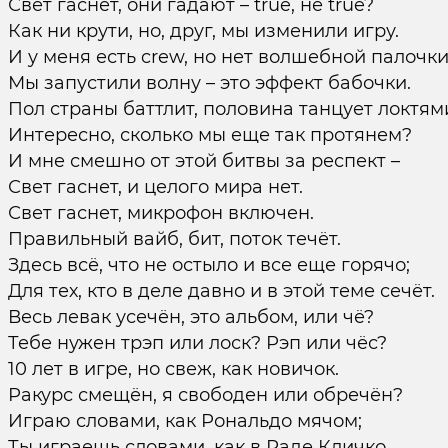
Свет гаснет, они гадают – true, не true?
Как ни крути, но, друг, мы изменили игру.
И у меня есть crew, но нет волшебной палочки
Мы запустили волну – это эффект бабочки.
Пол страны баттлит, половина танцует локтям
Интересно, сколько мы еще так протянем?
И мне смешно от этой битвы за респект –
Свет гаснет, и целого мира нет.
Свет гаснет, микрофон включен.
Правильный вайб, бит, поток течёт.
Здесь всё, что не остыло и все еще горячо;
Для тех, кто в деле давно и в этой теме сечёт.
Весь левак усечён, это альбом, или чё?
Тебе нужен трэп или лоск? Рэп или чёс?
10 лет в игре, но свеж, как новичок.
Ракурс смещён, я свободен или обречён?
Играю словами, как Рональдо мячом;
Ты играешь словами, как в Раде Кличко.