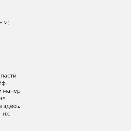
ым;
 пасти.
йф.
й манер.
не.
е здесь.
них.