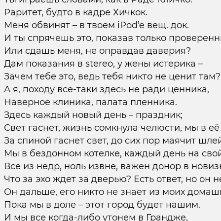
Раритет, будто в кадре Хичкок.
Меня обвинят – в твоем iPod’e вещ. док.
И ты спрячешь это, показав только проверенн
Или сдашь меня, не оправдав даверия?
Дам показания в stereo, у жены истерика –
Зачем тебе это, ведь тебя никто не ценит там?
А я, походу все-таки здесь не ради ценника,
Наверное клиника, палата пленника.
Здесь каждый новый день – праздник;
Свет гаснет, жизнь сомкнула челюсти, мы в её
За спиной гаснет свет, до сих пор маячит шле
Мы в бездонном котелке, каждый день на сво
Все из недр, ноль извне, важен донор в новиз
Что за эхо ждет за дверью? Есть ответ, но он н
Он дальше, его никто не знает из моих домаш
Пока мы в доле – этот город будет нашим.
И мы все когда-либо утонем в Грандже,