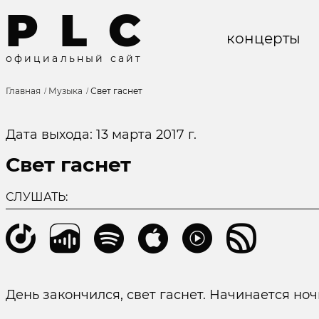
P
L
C
концерты
о
ф
и
ц
и
а
л
ь
н
ы
й
с
а
й
т
Главная
Музыка
Свет гаснет
Дата выхода: 13 марта 2017 г.
Свет гаснет
СЛУШАТЬ:
День закончился, свет гаснет. Начинается ноч