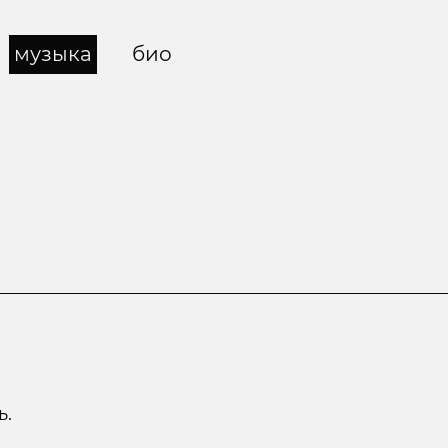
музыка
био
ь.