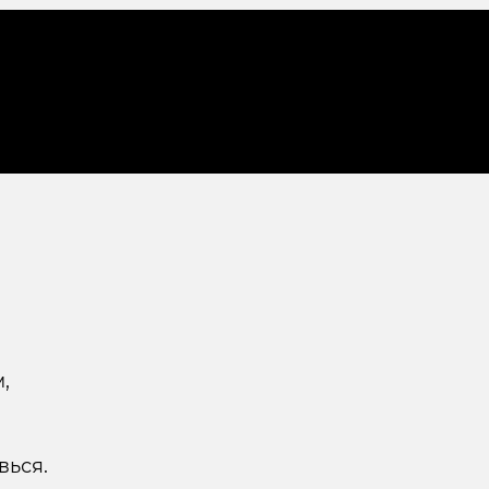
,
вься.