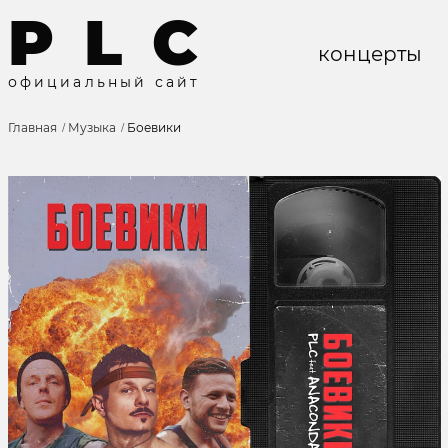
P
L
C
концерты
о
ф
и
ц
и
а
л
ь
н
ы
й
с
а
й
т
Главная
Музыка
Боевики